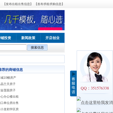
【发布出租出售信息】
【发布求租求购信息】
商铺投资
新闻政策
开店创业
推荐的商铺信息
城10幢房产
水晶兰天房子
QQ：351576338
紫金莲园房子
中心办公楼出租
门口单位房出售
实小龙初学区房