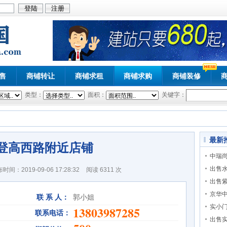
售
商铺转让
商铺求租
商铺求购
商铺装修
类型：
面积：
关键字：
最新
登高西路附近店铺
中瑞尚
出售
时间：2019-09-06 17:28:32
阅读
6311 次
出售
京华
联 系 人：
郭小姐
实小
13803987285
联系电话：
出售