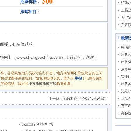
500
期望价格：
汇隆
上品
拟营项目：
万宝S
美容
最新
阁楼，有装修过的。
中瑞尚
出售
铺网
】（www.shangpuchina.com）上看到的，谢谢！
出售
京华
发布，交易风险由交易双方自行负责，地方商铺网不承担此信息任何
实小
息的法律责任追究权利。如发现虚假信息，请点击
举报
！以便反馈给
铺求购信息，请返回
地方商铺商铺求购
频道查看。
出售
汇隆
下一篇：
金融中心写字楼240平米出租
上品
万宝S
美容
万宝国际SOHO广场