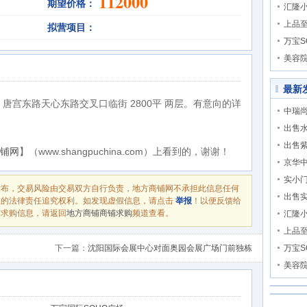
112000
期望价格：
汇隆
上品
拟营项目：
万宝S
美容
最新
唐宫东路天心东路交叉口临街 2800平 两层。有意向的详
中瑞尚
出售
出售
铺网
】（www.shangpuchina.com）上看到的，谢谢！
京华
实小
发布，交易风险由交易双方自行负责，地方商铺网不承担此信息任何
出售
息的法律责任追究权利。如发现虚假信息，请点击
举报
！以便反馈给
铺求购信息，请返回
地方商铺商铺求购
频道查看。
汇隆
上品
下一篇：
沈阳国际会展中心对面奥园会展广场门前独栋
万宝S
美容