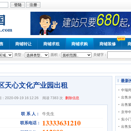
售
商铺转让
商铺求租
商铺求购
商铺装修
类型：
面积：
关键字：
最新
区天心文化产业园出租
中瑞尚
出售
2020-09-19 16:12:26
阅读
7383 次
删除信息
出售
京华
联 系 人：
牛先生
实小
13333631210
联系电话：
出售