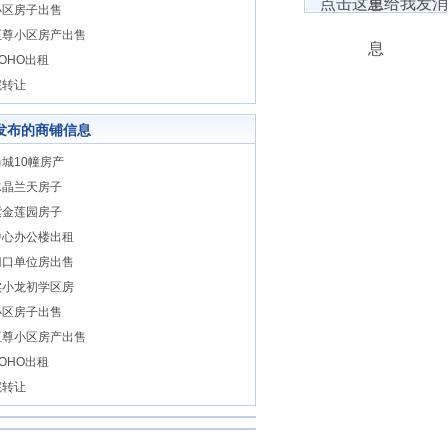
小区房子出售
至尊小区房产出售
OHO出租
院转让
发布的商铺信息
城10幢房产
水晶兰天房子
紫金莲园房子
中心办公楼出租
门口单位房出售
实小龙初学区房
小区房子出售
至尊小区房产出售
OHO出租
院转让