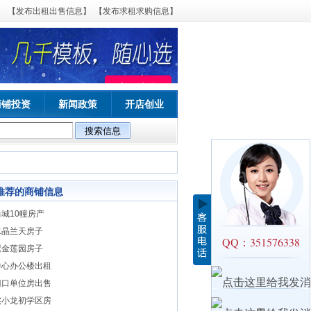
【发布出租出售信息】
【发布求租求购信息】
商铺投资
新闻政策
开店创业
推荐的商铺信息
城10幢房产
水晶兰天房子
QQ：351576338
紫金莲园房子
中心办公楼出租
门口单位房出售
实小龙初学区房