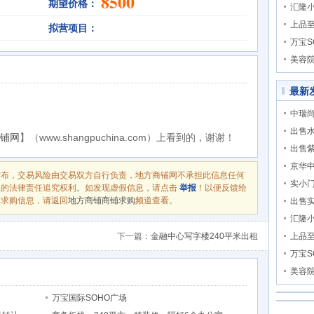
8500
期望价格：
汇隆
上品
拟营项目：
万宝S
美容
最新
中瑞尚
出售
铺网
】（www.shangpuchina.com）上看到的，谢谢！
出售
京华
发布，交易风险由交易双方自行负责，地方商铺网不承担此信息任何
实小
息的法律责任追究权利。如发现虚假信息，请点击
举报
！以便反馈给
铺求购信息，请返回
地方商铺商铺求购
频道查看。
出售
汇隆
下一篇：
金融中心写字楼240平米出租
上品
万宝S
美容
万宝国际SOHO广场