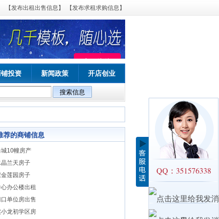
【发布出租出售信息】
【发布求租求购信息】
商铺投资
新闻政策
开店创业
推荐的商铺信息
城10幢房产
水晶兰天房子
QQ：351576338
紫金莲园房子
中心办公楼出租
门口单位房出售
实小龙初学区房