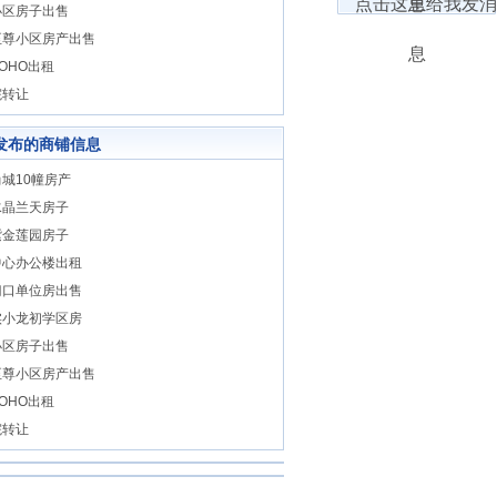
小区房子出售
至尊小区房产出售
OHO出租
院转让
发布的商铺信息
城10幢房产
水晶兰天房子
紫金莲园房子
中心办公楼出租
门口单位房出售
实小龙初学区房
小区房子出售
至尊小区房产出售
OHO出租
院转让