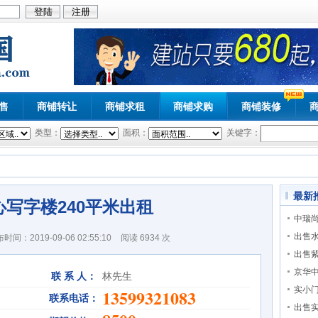
售
商铺转让
商铺求租
商铺求购
商铺装修
类型：
面积：
关键字：
最新
写字楼240平米出租
中瑞尚
出售
时间：2019-09-06 02:55:10
阅读
6934 次
出售
京华
联 系 人：
林先生
实小
13599321083
联系电话：
出售