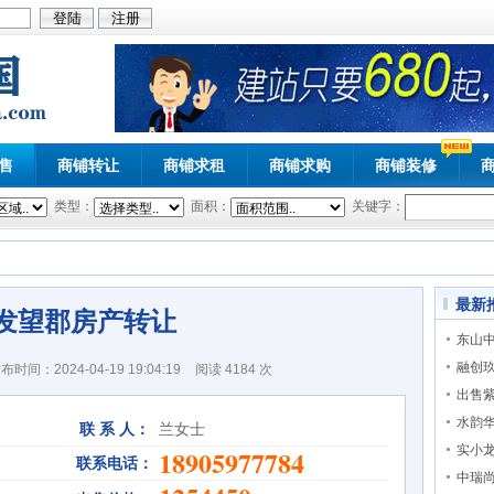
售
商铺转让
商铺求租
商铺求购
商铺装修
类型：
面积：
关键字：
最新
发望郡房产转让
东山
融创
布时间：2024-04-19 19:04:19
阅读
4184 次
出售
水韵
联 系 人：
兰女士
实小
18905977784
联系电话：
中瑞尚