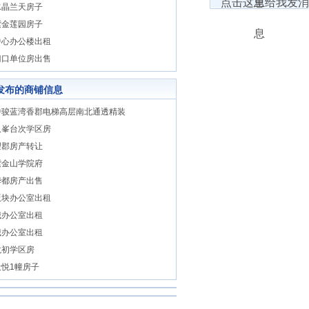
水晶兰天房子
紫金莲园房子
中心办公楼出租
门口单位房出售
发布的商铺信息
中骏蓝湾香郡电梯高层南北通透精装
玖峯台次学区房
望郡房产转让
紫金山学院府
华都房产出售
版块办公室出租
城办公室出租
城办公室出租
龙初学区房
天悦1幢房子