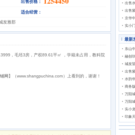
1254450
出售价格：
出售
出售
适合经营：
京华
城发雅郡
实小
最新
东山
999，毛坯3房，产权89.61平㎡ ，学籍未占用，教科院
融创
城发
出售
铺网
】（www.shangpuchina.com）上看到的，谢谢！
水韵
商务
万阳
万阳
实小
印象