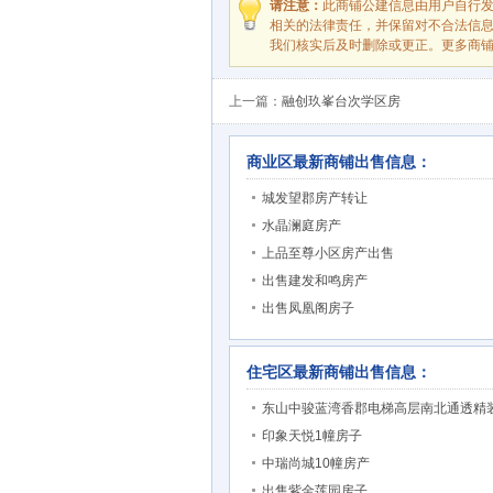
请注意：
此商铺公建信息由用户自行
相关的法律责任，并保留对不合法信
我们核实后及时删除或更正。更多商
上一篇：
融创玖峯台次学区房
商业区最新商铺出售信息：
城发望郡房产转让
水晶澜庭房产
上品至尊小区房产出售
出售建发和鸣房产
出售凤凰阁房子
住宅区最新商铺出售信息：
东山中骏蓝湾香郡电梯高层南北通透精
印象天悦1幢房子
中瑞尚城10幢房产
出售紫金莲园房子