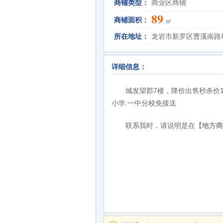
商铺类型：
商业区商铺
89
商铺面积：
㎡
所在地址：
龙岩市新罗区曹溪南路
详细信息：
城发望郡7楼，降价出售秒杀价13
小学.一中分校免接送
联系我时，请说明是在【
地方商