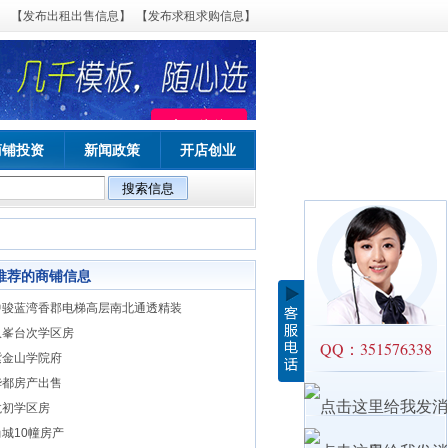
【发布出租出售信息】
【发布求租求购信息】
商铺投资
新闻政策
开店创业
推荐的商铺信息
中骏蓝湾香郡电梯高层南北通透精装
玖峯台次学区房
QQ：351576338
紫金山学院府
华都房产出售
龙初学区房
城10幢房产