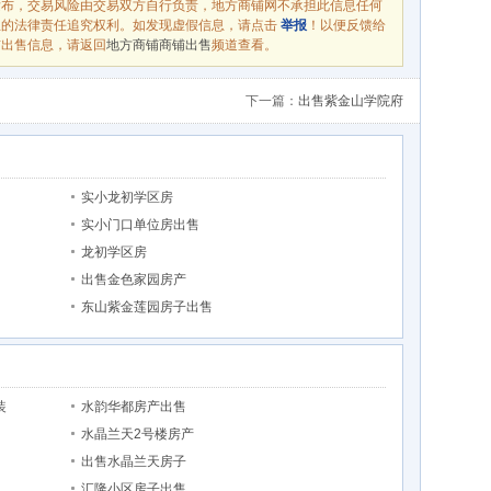
发布，交易风险由交易双方自行负责，地方商铺网不承担此信息任何
息的法律责任追究权利。如发现虚假信息，请点击
举报
！以便反馈给
铺出售信息，请返回
地方商铺商铺出售
频道查看。
下一篇：
出售紫金山学院府
实小龙初学区房
实小门口单位房出售
龙初学区房
出售金色家园房产
东山紫金莲园房子出售
装
水韵华都房产出售
水晶兰天2号楼房产
出售水晶兰天房子
汇隆小区房子出售