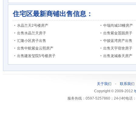
住宅区最新商铺出售信息：
水晶兰天2号楼房产
中瑞尚城10幢房产
出售水晶兰天房子
出售紫金莲园房子
汇隆小区房子出售
中骏蓝湾房产出售
出售中航紫金云熙房产
出售天宇宿舍房子
出售建发玺院5号楼房子
出售龙城春天房产
关于我们
-
联系我们
Copyright © 2009-2012
服务热线：0597-5257860；24小时电话：1