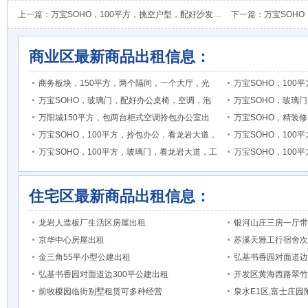
上一篇：
万宝SOHO，100平方，挑空户型，配好沙发，大气办公室出租
下一篇：
万宝SOHO，1
商业区最新商品出租信息：
商务板块，150平方，两个隔间，一个大厅，光
万宝SOHO，10
万宝SOHO，玻璃门，配好办公桌椅，空调，泡
万宝SOHO，玻璃
万阳城150平方，包两台柜式空调拎包办公室出
万宝SOHO，精装
万宝SOHO，100平方，拎包办公，看龙岩大道，
万宝SOHO，10
万宝SOHO，100平方，玻璃门，看龙岩大道，工
万宝SOHO，10
住宅区最新商品出租信息：
龙岩人造板厂生活区房屋出租
银河山庄三房一厅带
京华中心房屋出租
苏溪天雅工行宿舍次
金三角55平小型公建出租
弘基书香园对面道边
弘基书香园对面道边300平公建出租
开发区黄海西路翠竹
前牧樱园临街别墅租赁可多种经营
泉水E1区,富士庄