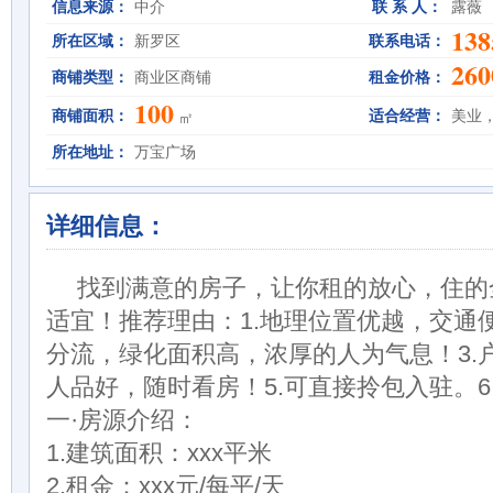
信息来源：
中介
联 系 人：
露薇
138
所在区域：
新罗区
联系电话：
260
商铺类型：
商业区商铺
租金价格：
100
商铺面积：
适合经营：
美业
㎡
所在地址：
万宝广场
详细信息：
找到满意的房子，让你租的放心，住的
适宜！推荐理由：1.地理位置优越，交通便
分流，绿化面积高，浓厚的人为气息！3.户
人品好，随时看房！5.可直接拎包入驻。6
一·房源介绍：
1.建筑面积：xxx平米
2.租金：xxx元/每平/天