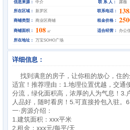
信息来源：
中介
联 系 人：
露薇
138
所在区域：
新罗区
联系电话：
250
商铺类型：
商业区商铺
租金价格：
108
商铺面积：
适合经营：
办公
㎡
所在地址：
万宝SOHO广场
详细信息：
找到满意的房子，让你租的放心，住的
适宜！推荐理由：1.地理位置优越，交通便
分流，绿化面积高，浓厚的人为气息！3.户
人品好，随时看房！5.可直接拎包入驻。6
一·房源介绍：
1.建筑面积：xxx平米
2.租金：xxx元/每平/天