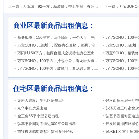
上一篇：
万阳城，92平方，精装修，带卫生间，办公室出租
下一篇：
万宝SOHO，复
商业区最新商品出租信息：
商务板块，150平方，两个隔间，一个大厅，光
万宝SOHO，10
万宝SOHO，玻璃门，配好办公桌椅，空调，泡
万宝SOHO，玻璃
万阳城150平方，包两台柜式空调拎包办公室出
万宝SOHO，精装
万宝SOHO，100平方，拎包办公，看龙岩大道，
万宝SOHO，10
万宝SOHO，100平方，玻璃门，看龙岩大道，工
万宝SOHO，10
住宅区最新商品出租信息：
龙岩人造板厂生活区房屋出租
银河山庄三房一厅带
京华中心房屋出租
苏溪天雅工行宿舍次
金三角55平小型公建出租
弘基书香园对面道边
弘基书香园对面道边300平公建出租
开发区黄海西路翠竹
前牧樱园临街别墅租赁可多种经营
泉水E1区,富士庄