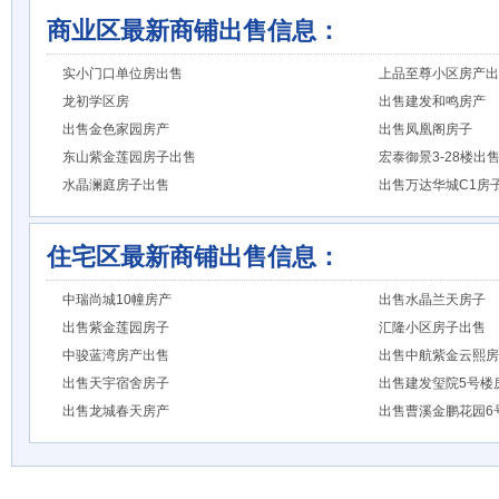
商业区最新商铺出售信息：
实小门口单位房出售
上品至尊小区房产出
龙初学区房
出售建发和鸣房产
出售金色家园房产
出售凤凰阁房子
东山紫金莲园房子出售
宏泰御景3-28楼出
水晶澜庭房子出售
出售万达华城C1房
住宅区最新商铺出售信息：
中瑞尚城10幢房产
出售水晶兰天房子
出售紫金莲园房子
汇隆小区房子出售
中骏蓝湾房产出售
出售中航紫金云熙房
出售天宇宿舍房子
出售建发玺院5号楼
出售龙城春天房产
出售曹溪金鹏花园6